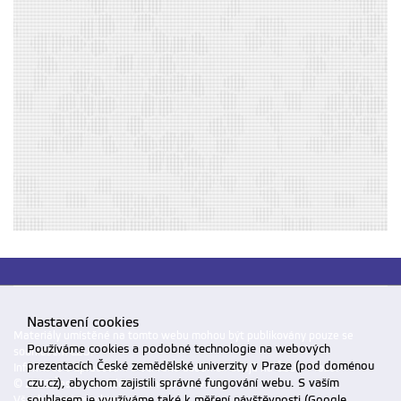
Nastavení cookies
Materiály umístěné na tomto webu mohou být publikovány pouze se
Používáme cookies a podobné technologie na webových
souhlasem ČZU.
prezentacích České zemědělské univerzity v Praze (pod doménou
Informace o zpracování a ochraně osobních údajů na ČZU v Praze
.
czu.cz), abychom zajistili správné fungování webu. S vaším
© 2026 Česká zemědělská univerzita v Praze
souhlasem je využíváme také k měření návštěvnosti (Google
Všechna práva vyhrazena