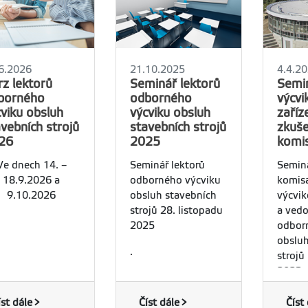
6.2026
21.10.2025
4.4.2
rz lektorů
Seminář lektorů
Semi
borného
odborného
výcvi
cviku obsluh
výcviku obsluh
zaříz
vebních strojů
stavebních strojů
zkuše
26
2025
komi
Ve dnech 14. –
Seminář lektorů
Semin
18.9.2026 a
odborného výcviku
komisa
9.10.2026
obsluh stavebních
výcvik
strojů 28. listopadu
a vedo
2025
odbor
obsluh
.
strojů
2023.
íst dále
Číst dále
Číst