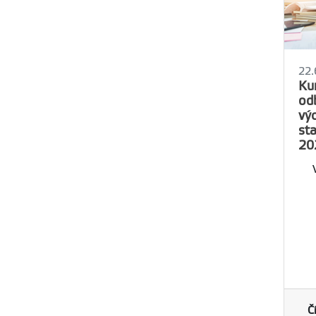
22.
Ku
od
vý
sta
20
Č