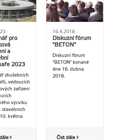
023
16.4.2018
nář pro
Diskuzní fórum
ková
"BETON"
ení a
Diskuzní fórum
bní
"BETON" konané
saře 2023
dne 16. dubna
ář zkušebních
2018.
řů, vedoucích
ových zařízení
ucích
ného výcviku
 stavebních
 10. května
 dále
Číst dále